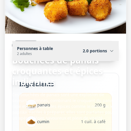
Plat chaud
Personnes à table
2.0
portions
2 adultes
Bouchées de panais
croquantes et épices
indiennes
Ingrédients
Ces bouchées de panais sont une explosion de
saveurs indiennes, combinant le croquant du panais
panais
200 g
râpé et la richesse des épices comme le cumin et le
paprika. Faciles à préparer, elles sont parfaites pour
un apéritif léger, savoureux et plein de vitalité.
cumin
1 cuil. à café