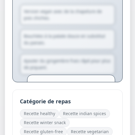
Version vegan avec de la chapelure de
pois chiches.
Bouchées à la patate douce en substitut
du panais.
Ajouter du gingembre frais râpé pour plus
de piquant.
Créez votre compte pour générer
des variantes personnalisées et des
suggestions exclusives.
Catégorie de repas
Je crée mon compte
Recette
healthy
Recette
indian spices
gratuitement
Recette
winter snack
Recette
gluten-free
Recette
vegetarian