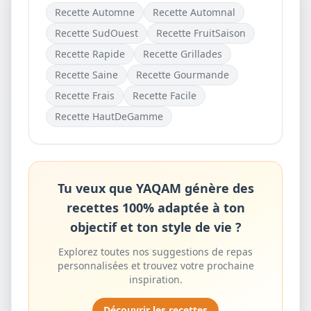
Recette
Automne
Recette
Automnal
gratuitement
Recette
SudOuest
Recette
FruitSaison
Recette
Rapide
Recette
Grillades
Recette
Saine
Recette
Gourmande
Recette
Frais
Recette
Facile
Recette
HautDeGamme
Tu veux que YAQAM génère des
recettes 100% adaptée à ton
objectif et ton style de vie ?
Explorez toutes nos suggestions de repas
personnalisées et trouvez votre prochaine
inspiration.
Découvrir les recettes