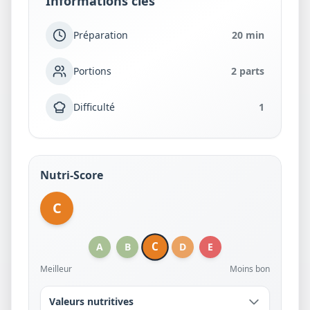
Informations clés
Préparation
20 min
Portions
2 parts
Difficulté
1
Nutri-Score
C
C
A
B
D
E
Meilleur
Moins bon
Valeurs nutritives