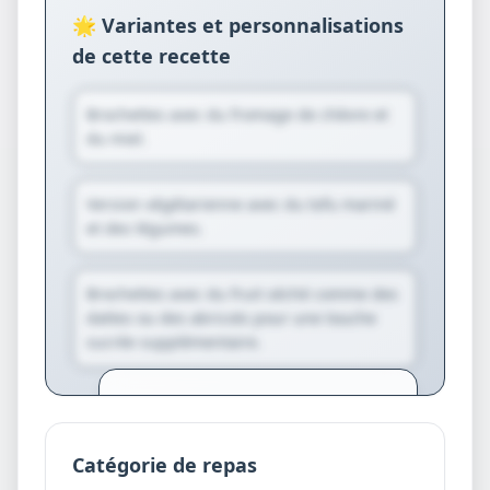
🌟 Variantes et personnalisations
de cette recette
Brochettes avec du fromage de chèvre et
du miel.
Version végétarienne avec du tofu mariné
et des légumes.
Brochettes avec du fruit séché comme des
dattes ou des abricots pour une touche
sucrée supplémentaire.
Créez votre compte pour générer
des variantes personnalisées et des
suggestions exclusives.
Catégorie de repas
Je crée mon compte