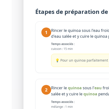
Étapes de préparation de 
Rincer le quinoa sous l'eau froi
1
d'eau salée et y cuire le quino
Temps associés :
cuisson
:
15 min
💡
Pour un quinoa parfaitement 
Rincer le
quinoa
sous l'
eau
froi
2
salée et y cuire le
quinoa
pend
Temps associés :
mélange
:
1 min