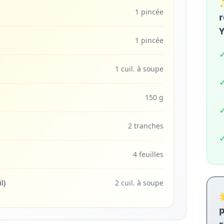
✨
1 pincée
r
1 pincée
1 cuil. à soupe
150 g
2 tranches
4 feuilles
l)
2 cuil. à soupe

p