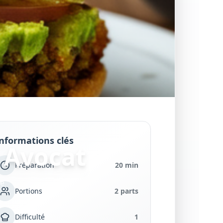
nformations clés
 Avocat
Préparation
20 min
se
Portions
2 parts
Difficulté
1