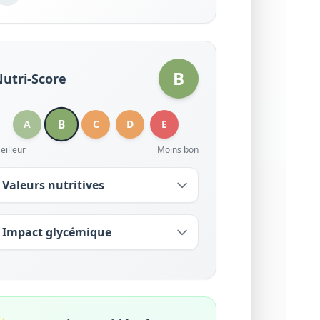
B
utri-Score
B
A
C
D
E
eilleur
Moins bon
Valeurs nutritives
Impact glycémique