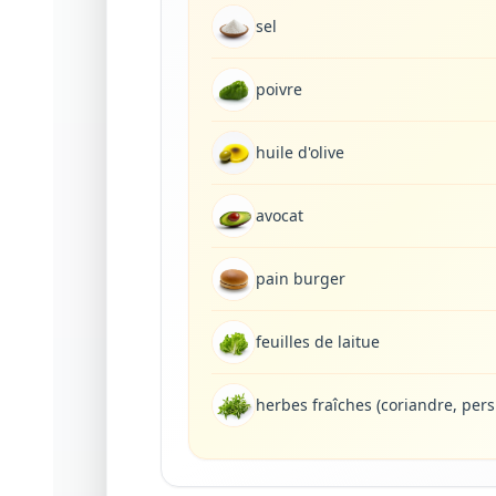
sel
poivre
huile d'olive
avocat
pain burger
feuilles de laitue
herbes fraîches (coriandre, persi