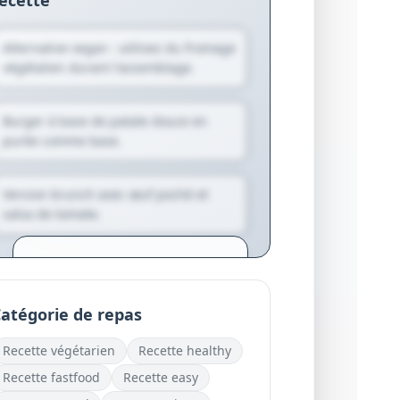
ecette
Alternative vegan : utilisez du fromage
végétalien durant l'assemblage.
Burger à base de patate douce en
purée comme base.
Version brunch avec œuf poché et
salsa de tomate.
Créez votre compte pour
générer des variantes
personnalisées et des
atégorie de repas
suggestions exclusives.
Recette
végétarien
Recette
healthy
Je crée mon compte
gratuitement
Recette
fastfood
Recette
easy