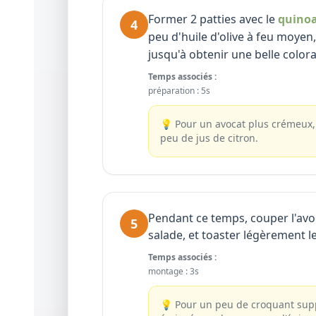
Former 2 patties avec le
quino
4
peu d'huile d'olive à feu moyen,
jusqu'à obtenir une belle color
Temps associés :
préparation
:
5s
💡
Pour un avocat plus crémeux,
peu de jus de citron.
Pendant ce temps, couper l'avo
5
salade, et toaster légèrement l
Temps associés :
montage
:
3s
💡
Pour un peu de croquant sup