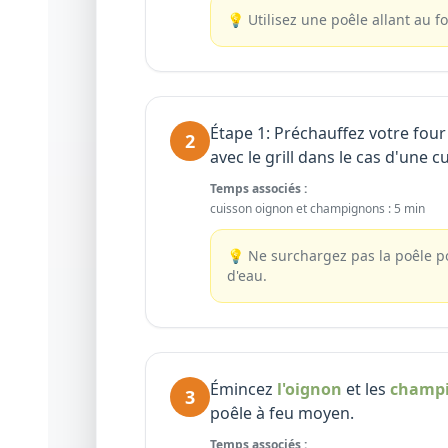
💡
Utilisez une poêle allant au fo
Étape 1: Préchauffez votre fou
2
avec le grill dans le cas d'une c
Temps associés :
cuisson oignon et champignons
:
5 min
💡
Ne surchargez pas la poêle p
d'eau.
Émincez
l'oignon
et les
champ
3
poêle à feu moyen.
Temps associés :