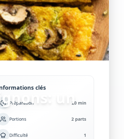
nformations clés
ignons: un
Préparation
20 min
Portions
2 parts
Difficulté
1