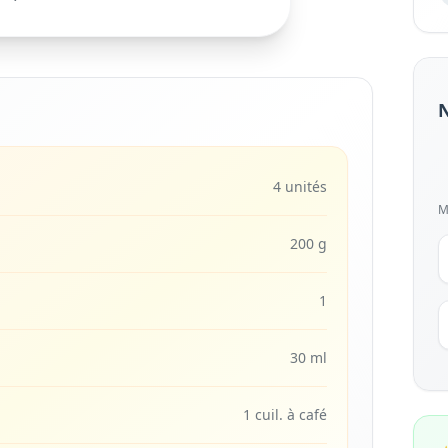
N
4 unités
M
200 g
1
30 ml
1 cuil. à café