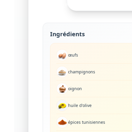
simplicité et authenticité.
Ingrédients
œufs
champignons
oignon
huile d'olive
épices tunisiennes