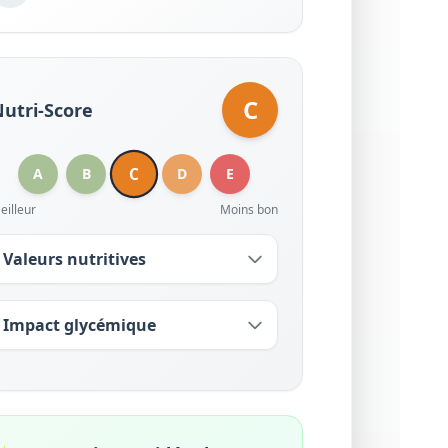
C
utri-Score
C
A
B
D
E
eilleur
Moins bon
Valeurs nutritives
Impact glycémique