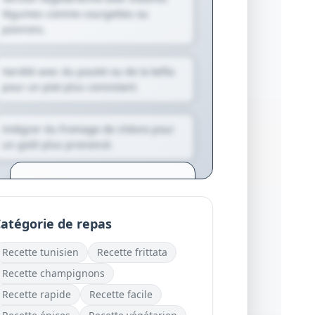
légumes comme courgettes ou
poivrons.
Variété avec du poulet ou de la kefta
pour un plat plus consistant.
Intégrer du fromage de chèvre pour
un goût plus prononcé.
Créez votre compte pour
générer des variantes
personnalisées et des
atégorie de repas
suggestions exclusives.
Recette
tunisien
Recette
frittata
Je crée mon compte
gratuitement
Recette
champignons
Recette
rapide
Recette
facile