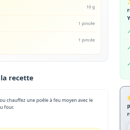
✨
10 g
r
1 pincée
1 pincée
la recette

 ou chauffez une poêle à feu moyen avec le
p
u four.
r