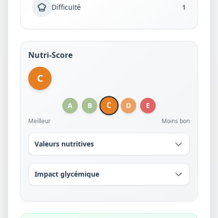
Difficulté
1
Nutri-Score
C
C
A
B
D
E
Meilleur
Moins bon
Valeurs nutritives
Impact glycémique