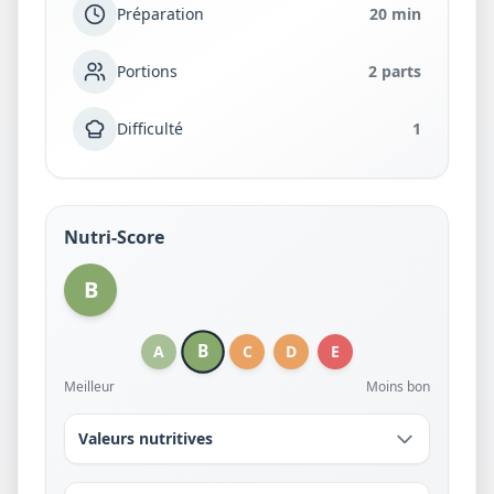
Préparation
20 min
Portions
2 parts
Difficulté
1
Nutri-Score
B
B
A
C
D
E
Meilleur
Moins bon
Valeurs nutritives