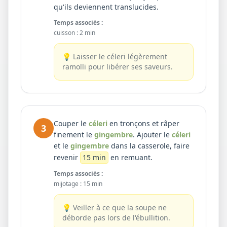
qu'ils deviennent translucides.
Temps associés :
cuisson
:
2 min
💡
Laisser le céleri légèrement
ramolli pour libérer ses saveurs.
Couper le
céleri
en tronçons et râper
3
finement le
gingembre
. Ajouter le
céleri
et le
gingembre
dans la casserole, faire
revenir
15 min
en remuant.
Temps associés :
mijotage
:
15 min
💡
Veiller à ce que la soupe ne
déborde pas lors de l'ébullition.