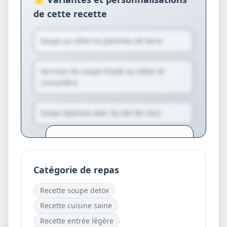
de cette recette
Soupe au céleri et pommes de terre
Verrines de soupe froide au céleri et
concombre
Soupe épaissie avec du lait de coco
Créez votre compte pour générer
des variantes personnalisées et des
suggestions exclusives.
Catégorie de repas
Je crée mon compte
Recette
soupe detox
gratuitement
Recette
cuisine saine
Recette
entrée légère