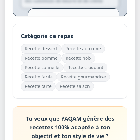
des substituts de beurre et de crème
Créez votre compte pour générer
des variantes personnalisées et des
suggestions exclusives.
Catégorie de repas
Je crée mon compte
Recette
dessert
Recette
automne
gratuitement
Recette
pomme
Recette
noix
Recette
cannelle
Recette
croquant
Recette
facile
Recette
gourmandise
Recette
tarte
Recette
saison
Tu veux que YAQAM génère des
recettes 100% adaptée à ton
objectif et ton style de vie ?