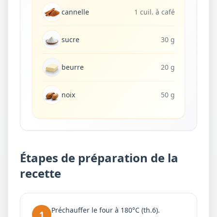
cannelle
1 cuil. à café
sucre
30 g
beurre
20 g
noix
50 g
Étapes de préparation de la
recette
Préchauffer le four à 180°C (th.6).
1