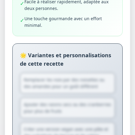
Facile à réaliser rapidement, adaptée aux
✓
deux personnes.
Une touche gourmande avec un effort
✓
minimal.
🌟 Variantes et personnalisations
de cette recette
Remplacer les noix par des noisettes ou
des amandes pour un goût différent
Ajouter des raisins secs ou des cranberries
pour plus de fruits
Créer une version vegan avec une pâte et