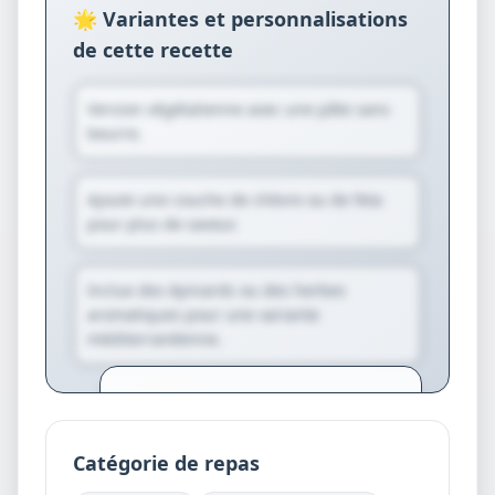
🌟 Variantes et personnalisations
de cette recette
Version végétalienne avec une pâte sans
beurre.
Ajoute une couche de chèvre ou de feta
pour plus de saveur.
Inclue des épinards ou des herbes
aromatiques pour une variante
méditerranéenne.
Créez votre compte pour générer
des variantes personnalisées et des
suggestions exclusives.
Catégorie de repas
Je crée mon compte