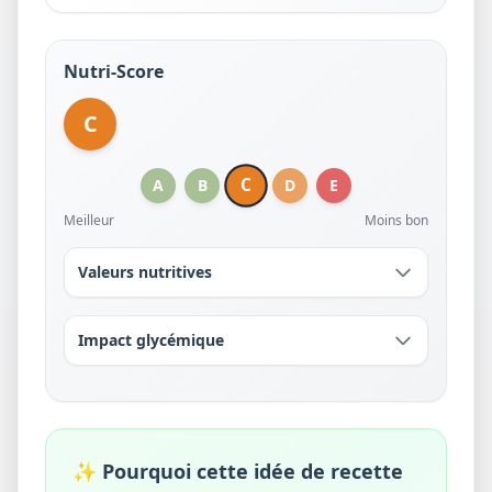
Nutri-Score
C
C
A
B
D
E
Meilleur
Moins bon
Valeurs nutritives
Impact glycémique
✨ Pourquoi cette idée de recette