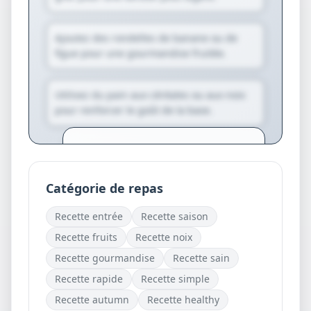
Ajoutez des rondelles de banane ou de
figue pour une gourmandise fruitée.
Utilisez du pain aux céréales ou aux noix
pour renforcer le goût de la base.
Créez votre compte pour générer
des variantes personnalisées et des
suggestions exclusives.
Catégorie de repas
Je crée mon compte
Recette
entrée
Recette
saison
gratuitement
Recette
fruits
Recette
noix
Recette
gourmandise
Recette
sain
Recette
rapide
Recette
simple
Recette
autumn
Recette
healthy