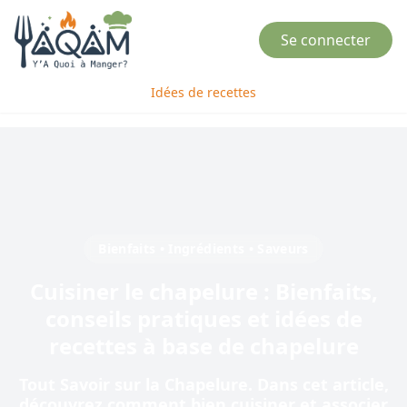
Se connecter
Idées de recettes
Bienfaits • Ingrédients • Saveurs
Cuisiner
le
chapelure
: Bienfaits,
conseils pratiques et idées de
recettes à base de
chapelure
Tout Savoir sur la Chapelure
. Dans cet article,
découvrez comment bien cuisiner et associer