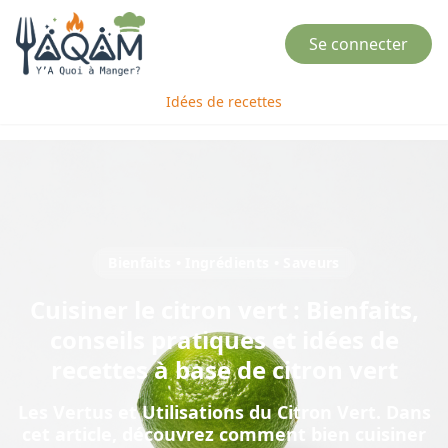
Se connecter
Idées de recettes
Bienfaits • Ingrédients • Saveurs
Cuisiner
le
citron vert
: Bienfaits,
conseils pratiques et idées de
recettes à base de
citron vert
Les Vertus et Utilisations du Citron Vert
. Dans
cet article, découvrez comment bien cuisiner