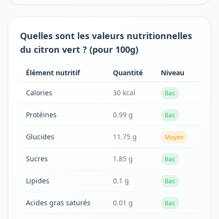
Quelles sont les valeurs nutritionnelles
du citron vert ? (pour 100g)
Élément nutritif
Quantité
Niveau
Calories
30 kcal
Bas
Protéines
0.99 g
Bas
Glucides
11.75 g
Moyen
Sucres
1.85 g
Bas
Lipides
0.1 g
Bas
Acides gras saturés
0.01 g
Bas