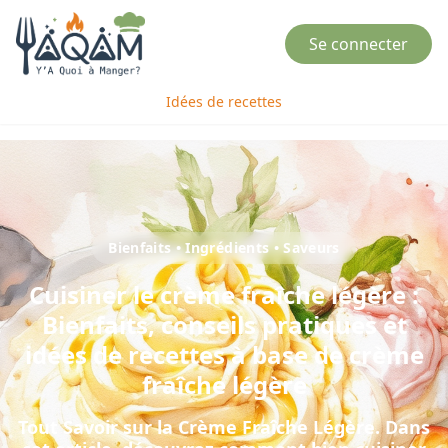
Se connecter
Idées de recettes
Bienfaits • Ingrédients • Saveurs
Cuisiner
le
crème fraîche légère
:
Bienfaits, conseils pratiques et
idées de recettes à base de
crème
fraîche légère
Tout Savoir sur la Crème Fraîche Légère
. Dans