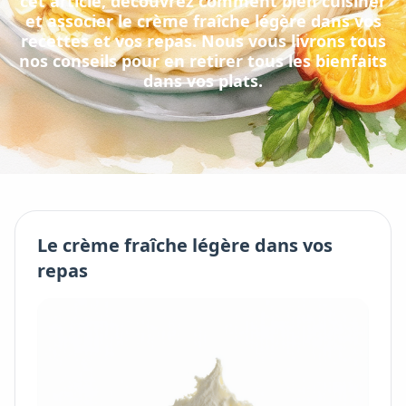
cet article, découvrez comment bien cuisiner
et associer
le
crème fraîche légère
dans vos
recettes et vos repas. Nous vous livrons tous
nos conseils pour en retirer tous les bienfaits
dans vos plats.
Le
crème fraîche légère
dans vos
repas