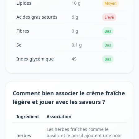
Lipides
10 g
Moyen
Acides gras saturés
6 g
Élevé
Fibres
0 g
Bas
Sel
0.1 g
Bas
Index glycémique
49
Bas
Comment bien associer le crème fraîche
légère et jouer avec les saveurs ?
Ingrédient
Association
Les herbes fraîches comme le
herbes
basilic et le persil ajoutent une note