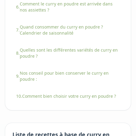
Comment
le
curry en poudre
est arrivée dans
6.
nos assiettes ?
Quand consommer
du
curry en poudre
?
7.
Calendrier de saisonnalité
Quelles sont les différentes variétés
de
curry en
8.
poudre
?
Nos conseil pour bien conserver
le
curry en
9.
poudre
:
10.
Comment bien choisir
votre
curry en poudre
?
Liste de recettes à base de curry en