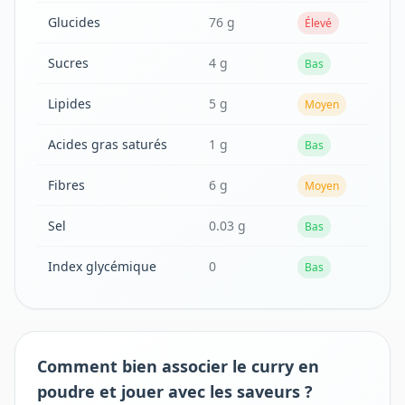
Glucides
76 g
Élevé
Sucres
4 g
Bas
Lipides
5 g
Moyen
Acides gras saturés
1 g
Bas
Fibres
6 g
Moyen
Sel
0.03 g
Bas
Index glycémique
0
Bas
Comment bien associer le curry en
poudre et jouer avec les saveurs ?