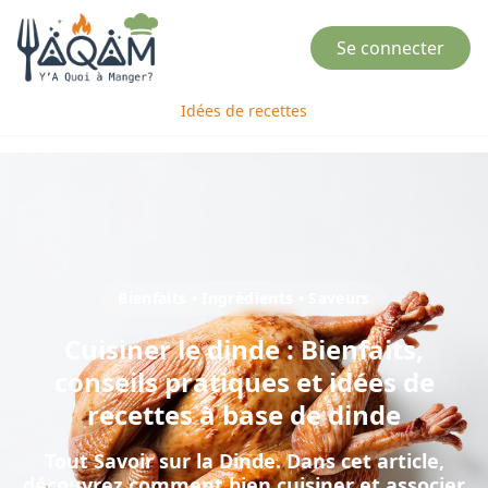
Se connecter
Idées de recettes
Bienfaits • Ingrédients • Saveurs
Cuisiner
le
dinde
: Bienfaits,
conseils pratiques et idées de
recettes à base de
dinde
Tout Savoir sur la Dinde
. Dans cet article,
découvrez comment bien cuisiner et associer