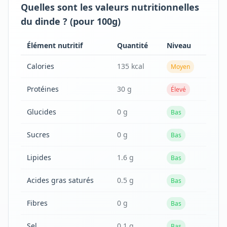
Quelles sont les valeurs nutritionnelles
du dinde ? (pour 100g)
Élément nutritif
Quantité
Niveau
Calories
135 kcal
Moyen
Protéines
30 g
Élevé
Glucides
0 g
Bas
Sucres
0 g
Bas
Lipides
1.6 g
Bas
Acides gras saturés
0.5 g
Bas
Fibres
0 g
Bas
Sel
0.1 g
Bas