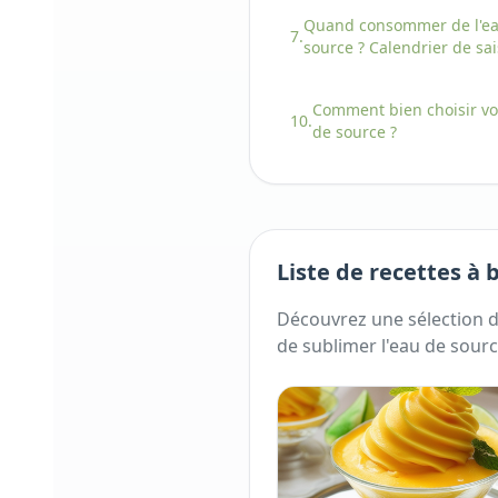
Quand consommer
de l'
e
7.
source
? Calendrier de sai
Comment bien choisir
v
10.
de source
?
Liste de recettes à
Découvrez une sélection d
de sublimer
l'
eau de sour