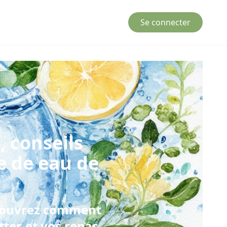
Se connecter
, conseils
se de
eau de
découvrez comment
tes et vos repas.