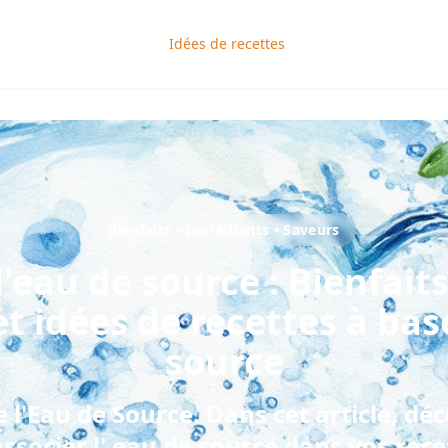
Idées de recettes
Bienfaits • Ingrédients • Saveurs
l'
eau de source
: Bienfaits
et idées de recettes à ba
source
e l'Eau de Source
. Dans cet article, 
associer
l'
eau de source
dans vos recet