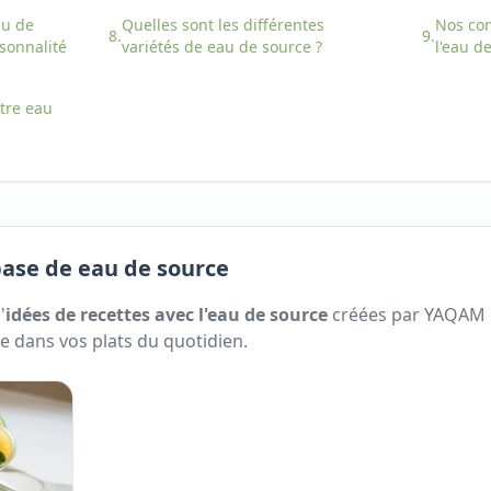
au de
Quelles sont les différentes
Nos con
8.
9.
sonnalité
variétés
de
eau de source
?
l'
eau de
otre
eau
 base de eau de source
'
idées de recettes avec
l'
eau de source
créées par YAQAM po
ce
dans vos plats du quotidien.