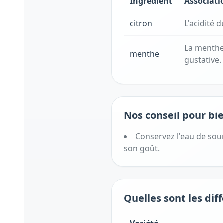
Ingrédient
Associati
citron
L'acidité 
La menthe 
menthe
gustative.
Nos conseil pour bie
Conservez l'eau de sour
son goût.
Quelles sont les dif
Variété