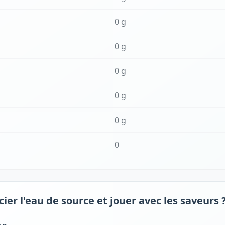
0 g
0 g
0 g
0 g
0 g
0
er l'eau de source et jouer avec les saveurs 