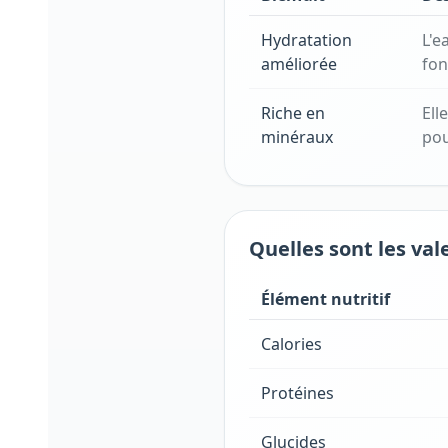
Hydratation
L'e
améliorée
fon
Riche en
Ell
minéraux
pou
Quelles sont les val
Élément nutritif
Calories
Protéines
Glucides