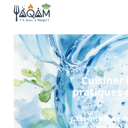
Cuisiner
pratiques 
L'Essence Pure d
bien cuisiner et 