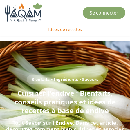
Se connecter
Idées de recettes
Bienfaits • Ingrédients • Saveurs
Cuisiner
l'
endive
: Bienfaits,
conseils pratiques et idées de
recettes à base de
endive
Tout Savoir sur l'Endive
. Dans cet article,
découvrez comment bien cuisiner et associer