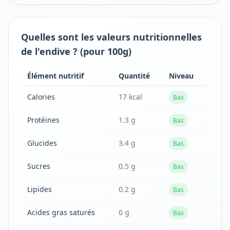
Quelles sont les valeurs nutritionnelles
de l'endive ? (pour 100g)
Élément nutritif
Quantité
Niveau
Calories
17 kcal
Bas
Protéines
1.3 g
Bas
Glucides
3.4 g
Bas
Sucres
0.5 g
Bas
Lipides
0.2 g
Bas
Acides gras saturés
0 g
Bas