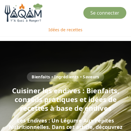
Se connecter
Idées de recettes
Bienfaits • Ingrédients • Saveurs
Cuisiner
les
endives
: Bienfaits,
conseils pratiques et idées de
recettes à base de
endives
Les Endives : Un Légume Aux Pépites
Nutritionnelles
. Dans cet article, découvrez