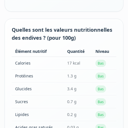
Quelles sont les valeurs nutritionnelles
des endives ? (pour 100g)
Élément nutritif
Quantité
Niveau
Calories
17 kcal
Bas
Protéines
1.3 g
Bas
Glucides
3.4 g
Bas
Sucres
0.7 g
Bas
Lipides
0.2 g
Bas
Acides gras saturés
0.03 g
Bas