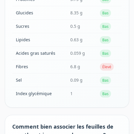
Glucides
8.35 g
Bas
Sucres
0.5 g
Bas
Lipides
0.63 g
Bas
Acides gras saturés
0.059 g
Bas
Fibres
6.8 g
Élevé
Sel
0.09 g
Bas
Index glycémique
1
Bas
Comment bien associer les feuilles de