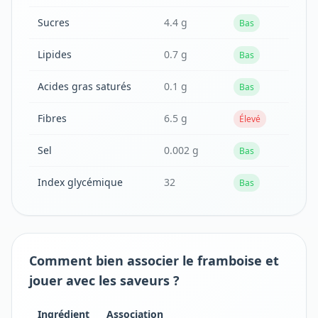
Sucres
4.4 g
Bas
Lipides
0.7 g
Bas
Acides gras saturés
0.1 g
Bas
Fibres
6.5 g
Élevé
Sel
0.002 g
Bas
Index glycémique
32
Bas
Comment bien associer le framboise et
jouer avec les saveurs ?
Ingrédient
Association