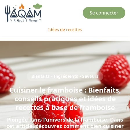
Se connecter
Idées de recettes
Bienfaits • Ingrédients • Saveurs
Cuisiner
le
framboise
: Bienfaits,
conseils pratiques et idées de
recettes à base de
framboise
Plongée dans l'univers de la framboise
. Dans
cet article, découvrez comment bien cuisiner