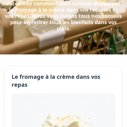
découvrez comment bien cuisiner et associer
le
fromage à la crème
dans vos recettes et
vos repas. Nous vous livrons tous nos conseils
pour en retirer tous les bienfaits dans vos
plats.
Le
fromage à la crème
dans vos
repas