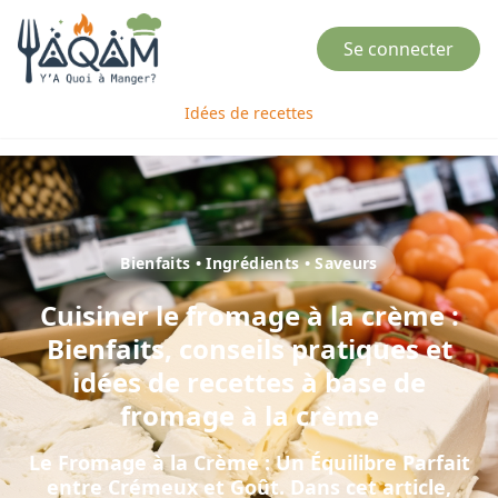
Se connecter
Idées de recettes
Bienfaits • Ingrédients • Saveurs
Cuisiner
le
fromage à la crème
:
Bienfaits, conseils pratiques et
idées de recettes à base de
fromage à la crème
Le Fromage à la Crème : Un Équilibre Parfait
entre Crémeux et Goût
. Dans cet article,