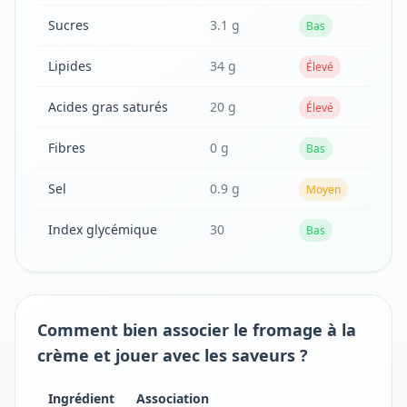
Sucres
3.1 g
Bas
Lipides
34 g
Élevé
Acides gras saturés
20 g
Élevé
Fibres
0 g
Bas
Sel
0.9 g
Moyen
Index glycémique
30
Bas
Comment bien associer le fromage à la
crème et jouer avec les saveurs ?
Ingrédient
Association