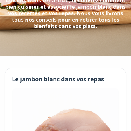
Cuisine
. Dans cet article, découvrez comment
bien cuisiner et associer
le
jambon blanc
dans
vos recettes et vos repas. Nous vous livrons
tous nos conseils pour en retirer tous les
bienfaits dans vos plats.
Le
jambon blanc
dans vos repas