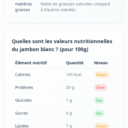
matières
faible en graisses saturées comparé
grasses
à d'autres viandes.
Quelles sont les valeurs nutritionnelles
du jambon blanc ? (pour 100g)
Élément nutritif
Quantité
Niveau
Calories
145 kcal
Moyen
Protéines
20 g
Élevé
Glucides
1 g
Bas
Sucres
0 g
Bas
Lipides
7 g
Moyen