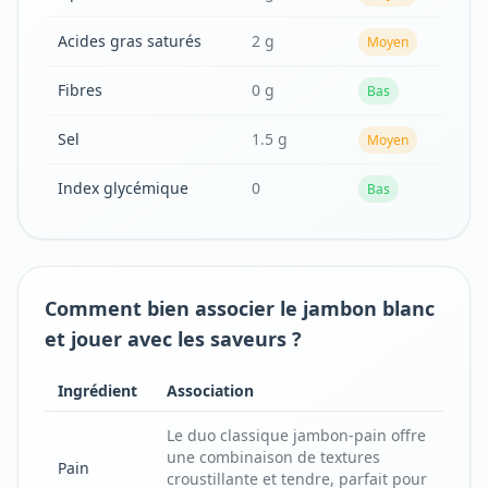
Acides gras saturés
2 g
Moyen
Fibres
0 g
Bas
Sel
1.5 g
Moyen
Index glycémique
0
Bas
Comment bien associer le jambon blanc
et jouer avec les saveurs ?
Ingrédient
Association
Le duo classique jambon-pain offre
une combinaison de textures
Pain
croustillante et tendre, parfait pour