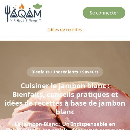
Se connecter
Idées de recettes
Bienfaits • Ingrédients • Saveurs
Cuisiner
le
jambon blanc
:
Bienfaits, conseils pratiques et
idées de recettes à base de
jambon
blanc
Le Jambon Blanc : Un Indispensable en