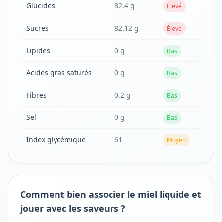
Glucides
82.4 g
Élevé
Sucres
82.12 g
Élevé
Lipides
0 g
Bas
Acides gras saturés
0 g
Bas
Fibres
0.2 g
Bas
Sel
0 g
Bas
Index glycémique
61
Moyen
Comment bien associer le miel liquide et
jouer avec les saveurs ?