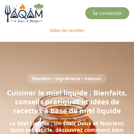
Se connecter
Idées de recettes
Bienfaits • Ingrédients • Saveurs
Cuisiner
le
miel liquide
: Bienfaits,
conseils pratiques et idées de
recettes à base de
miel liquide
Le Miel Liquide : Un Élixir Doux et Nutrient
.
Dans cet article, découvrez comment bien