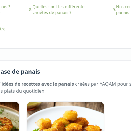
nais
?
Quelles sont les différentes
Nos con
8.
9.
é
variétés
de
panais
?
panais
tre
base de panais
'
idées de recettes avec
le
panais
créées par YAQAM pour se
s plats du quotidien.