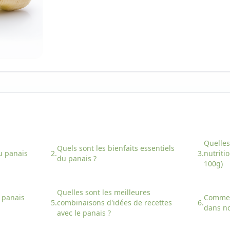
Quelles
Quels sont les bienfaits essentiels
u
panais
2.
3.
nutriti
du
panais
?
100g)
Quelles sont les meilleures
e
panais
Comme
5.
combinaisons d'idées de recettes
6.
dans no
avec
le
panais
?