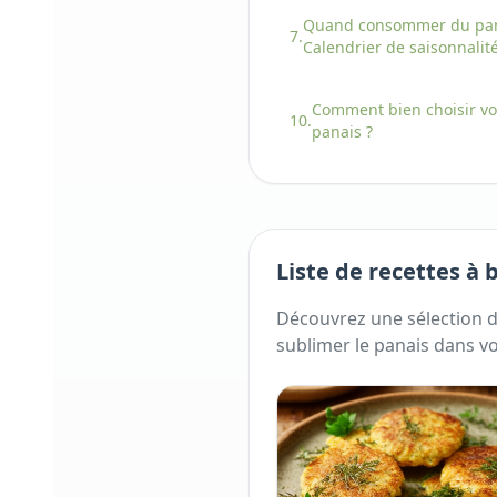
Quand consommer
du
pa
7.
Calendrier de saisonnalit
Comment bien choisir
vo
10.
panais
?
Liste de recettes à 
Découvrez une sélection d
sublimer
le
panais
dans vo