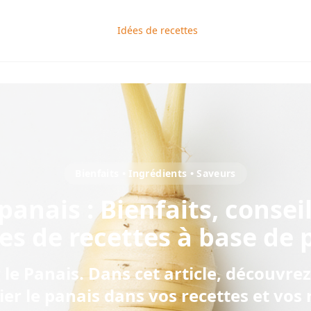
Idées de recettes
Bienfaits • Ingrédients • Saveurs
panais
: Bienfaits, consei
ées de recettes à base de
 le Panais
. Dans cet article, découvr
cier
le
panais
dans vos recettes et vos