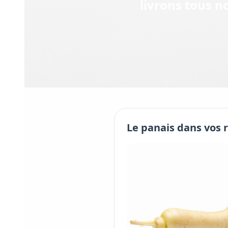
livrons tous no
Le
panais
dans vos 