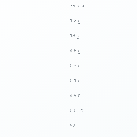
75 kcal
1.2 g
18 g
4.8 g
0.3 g
0.1 g
4.9 g
0.01 g
52