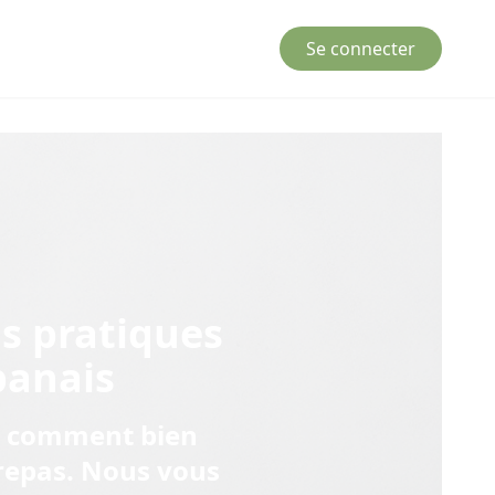
Se connecter
ls pratiques
panais
ez comment bien
 repas. Nous vous