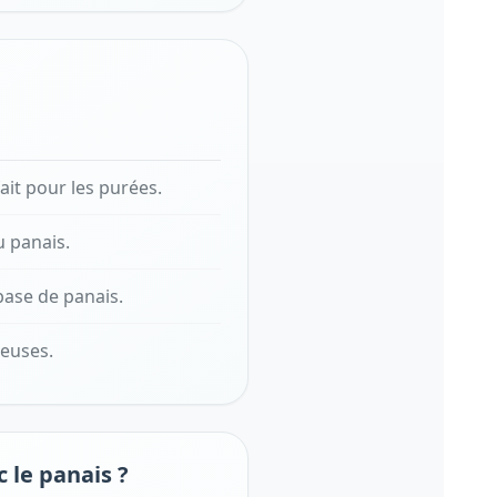
ait pour les purées.
 panais.
 base de panais.
ueuses.
 le panais ?