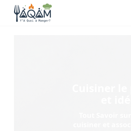
Cuisiner
le
et id
Tout Savoir sur
cuisiner et asso