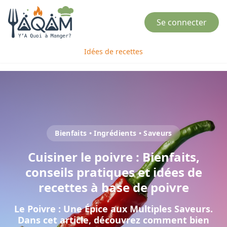
Se connecter
Idées de recettes
Bienfaits • Ingrédients • Saveurs
Cuisiner
le
poivre
: Bienfaits,
conseils pratiques et idées de
recettes à base de
poivre
Le Poivre : Une Épice aux Multiples Saveurs
.
Dans cet article, découvrez comment bien