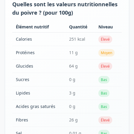
Quelles sont les valeurs nutritionnelles
du poivre ? (pour 100g)
Élément nutritif
Quantité
Niveau
Calories
251 kcal
Élevé
Protéines
11 g
Moyen
Glucides
64 g
Élevé
Sucres
0 g
Bas
Lipides
3 g
Bas
Acides gras saturés
0 g
Bas
Fibres
26 g
Élevé
Sel
0.01 g
Bas