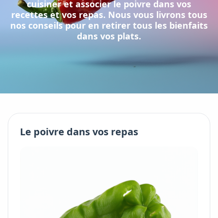
cuisiner et associer
le
poivre
dans vos
recettes et vos repas. Nous vous livrons tous
nos conseils pour en retirer tous les bienfaits
dans vos plats.
Le
poivre
dans vos repas