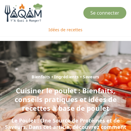
Se connecter
Idées de recettes
Bienfaits • Ingrédients • Saveurs
Cuisiner
le
poulet
: Bienfaits,
conseils pratiques et idées de
recettes à base de
poulet
Le Poulet : Une Source de Protéines et de
Saveurs
. Dans cet article, découvrez comment