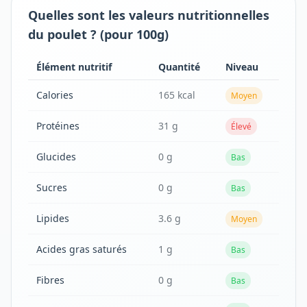
Quelles sont les valeurs nutritionnelles
du poulet ? (pour 100g)
Élément nutritif
Quantité
Niveau
Calories
165 kcal
Moyen
Protéines
31 g
Élevé
Glucides
0 g
Bas
Sucres
0 g
Bas
Lipides
3.6 g
Moyen
Acides gras saturés
1 g
Bas
Fibres
0 g
Bas