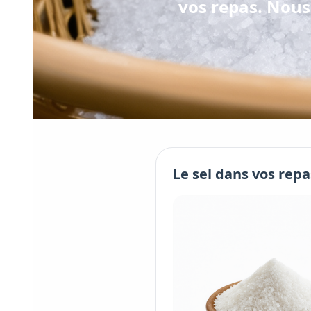
vos repas. Nous 
Le
sel
dans vos repa