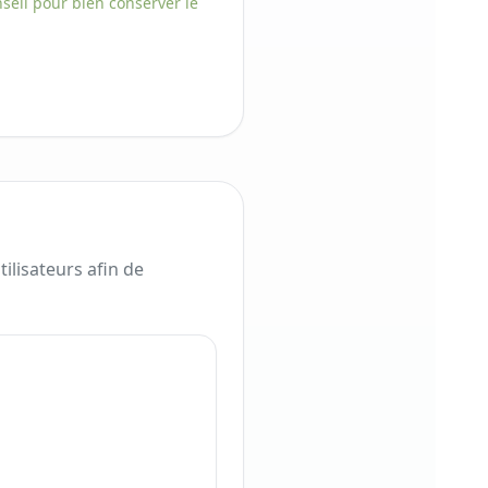
seil pour bien conserver
le
lisateurs afin de