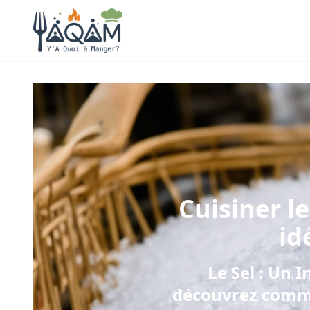
Cuisiner
l
id
Le Sel : Un 
découvrez comme