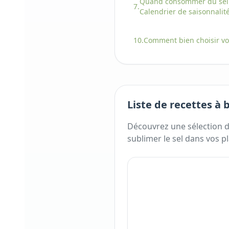
Quand consommer
du
sel
7.
Calendrier de saisonnalit
10.
Comment bien choisir
v
Liste de recettes à 
Découvrez une sélection d
sublimer
le
sel
dans vos pl