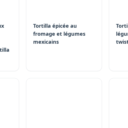
ux
Tortilla épicée au
Tort
fromage et légumes
légu
mexicains
twis
illa