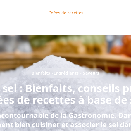
Idées de recettes
Bienfaits • Ingrédients • Saveurs
e
sel
: Bienfaits, conseils 
ées de recettes à base de
Incontournable de la Gastronomie
. Dan
nt bien cuisiner et associer
le
sel
dan