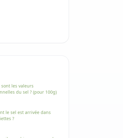
 sont les valeurs
onnelles
du
sel
? (pour 100g)
nt
le
sel
est arrivée dans
iettes ?