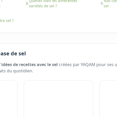
?
Quelles sont les différentes
Nos con
8.
9.
é
variétés
de
sel
?
sel
:
otre
sel
?
base de sel
'
idées de recettes avec
le
sel
créées par YAQAM pour ses uti
ats du quotidien.