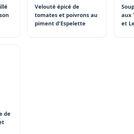
llé
Velouté épicé de
Soup
ison
tomates et poivrons au
aux 
piment d'Espelette
et L
e de
et