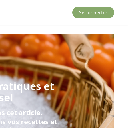
Se connecter
pratiques et
sel
s cet article,
s vos recettes et