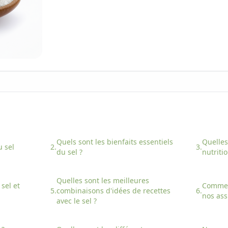
Quels sont les bienfaits essentiels
Quelles
u
sel
2.
3.
du
sel
?
nutriti
Quelles sont les meilleures
e
sel
et
Comme
5.
combinaisons d'idées de recettes
6.
nos ass
avec
le
sel
?