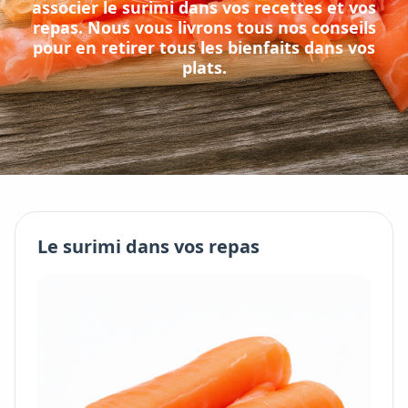
associer
le
surimi
dans vos recettes et vos
repas. Nous vous livrons tous nos conseils
pour en retirer tous les bienfaits dans vos
plats.
Le
surimi
dans vos repas