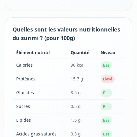
Quelles sont les valeurs nutritionnelles
du surimi ? (pour 100g)
Élément nutritif
Quantité
Niveau
Calories
90 kcal
Bas
Protéines
15.7 g
Élevé
Glucides
3.5 g
Bas
Sucres
0.5 g
Bas
Lipides
1.5 g
Bas
Acides gras saturés
0.3 g
Bas