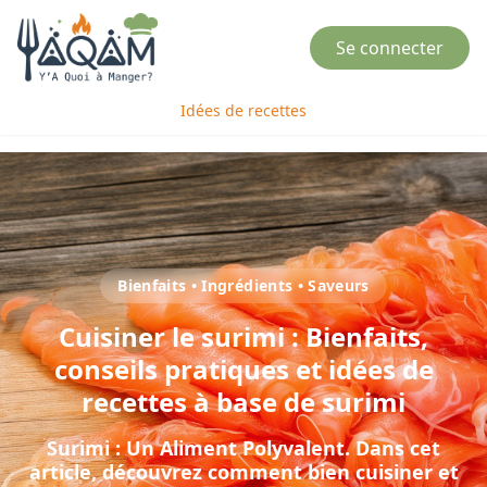
Se connecter
Idées de recettes
Bienfaits • Ingrédients • Saveurs
Cuisiner
le
surimi
: Bienfaits,
conseils pratiques et idées de
recettes à base de
surimi
Surimi : Un Aliment Polyvalent
. Dans cet
article, découvrez comment bien cuisiner et